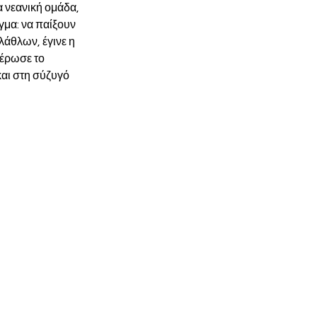
α νεανική ομάδα, 
γμα: να παίξουν 
λάθλων, έγινε η 
έρωσε το 
αι στη σύζυγό 