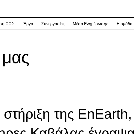
υση CO2;
Έργα
Συνεργασίες
Μέσα Ενημέρωσης
Η ομάδα 
 μας
 στήριξη της EnEarth,
ηρες Καβάλας έγραψ