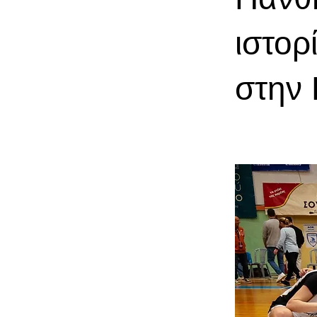
ιστορ
στην 