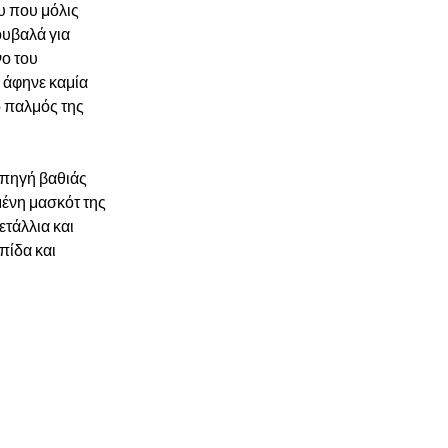
υ που μόλις 
ουβαλά για 
ο του 
 άφηνε καμία 
ο παλμός της 
 πηγή βαθιάς 
ένη μασκότ της 
τάλλια και 
πίδα και 