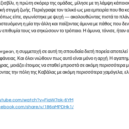
ζισβίλι, η πρώτη σκόρερ της ομάδας, μίλησε με τη λάμψη κάποιο
κή στιγμή ζωής. Περιέγραψε τον τελικό ως μια εμπειρία που θα κ
 όπως είπε, αγωνίστηκε με ψυχή — ακολουθώντας πιστά το πλάν
στευόμενη η μία την άλλη και παίζοντας άμυνα με πάθος που δεν
ν επιθυμία τους να σηκώσουν το τρόπαιο. Η άμυνα, τόνισε, ήταν 
nergean, η συμμετοχή σε αυτή τη σπουδαία διετή πορεία αποτελεί
φάνειας. Και όλοι νιώθουν πως αυτό είναι μόνο η αρχή. Η αγαπημ
ρας, μοιάζει έτοιμος να σταθεί μπροστά σε ακόμη περισσότερα με
ζοντας την πόλη της Καβάλας με ακόμη περισσότερα χαμόγελα, ελ
outube.com/watch?v=FiaW7pk-6YM
acebook.com/share/v/186qMPDHk1/