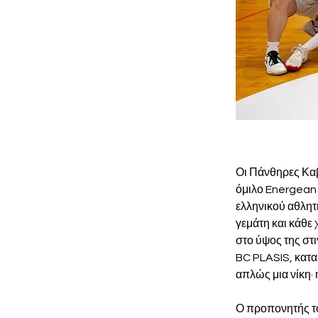
Οι Πάνθηρες Καβ
όμιλο Energean 
ελληνικού αθλητ
γεμάτη και κάθε
στο ύψος της στι
BC PLASIS, κατα
απλώς μια νίκη· 
Ο προπονητής το