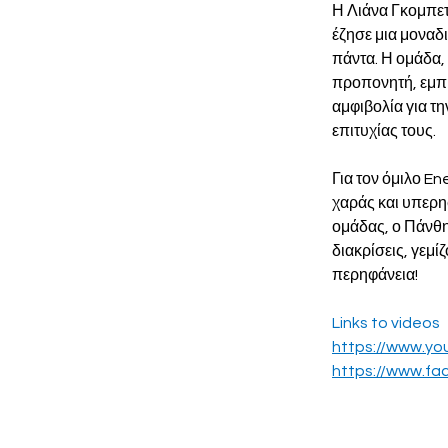
Η Λιάνα Γκομπετ
έζησε μια μοναδι
πάντα. Η ομάδα,
προπονητή, εμπι
αμφιβολία για τη
επιτυχίας τους.
Για τον όμιλο E
χαράς και υπερη
ομάδας, ο Πάνθη
διακρίσεις, γεμί
περηφάνεια!
Links to videos
https://www.y
https://www.f