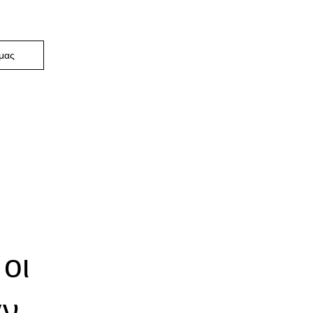
μας
 οι
αν