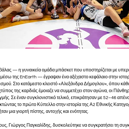
άλας — η γυναικεία ομάδα μπάσκετ που υποστηρίζεται με υπερ
μέσω της EnEarth — έγραψαν ένα αξέχαστο κεφάλαιο στην ιστορ
ισμού. Στο κατάμεστο κλειστό «Αλεξάνδρα Δήμογλου», όπου κάθε
 χτύπος της καρδιάς έμοιαζε να συμμετέχει στον αγώνα, οι Πάνθη
γμής. Σε έναν συγκλονιστικό τελικό, επικράτησαν με 52–46 απέν
κτώντας το πρώτο Κύπελλο στην ιστορία της Α2 Εθνικής Κατηγορ
ήταν μια γιορτή πίστης, αντοχής και ενότητας.
υς, Γιώργος Παγκαλίδης, δυσκολεύτηκε να συγκρατήσει τη συγκ