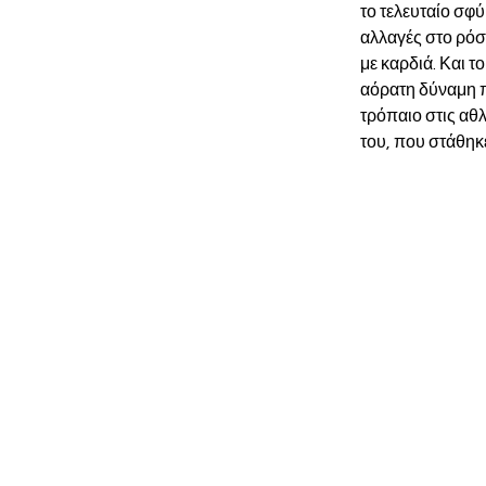
το τελευταίο σφύ
αλλαγές στο ρόστ
με καρδιά. Και τ
αόρατη δύναμη 
τρόπαιο στις αθ
του, που στάθηκε