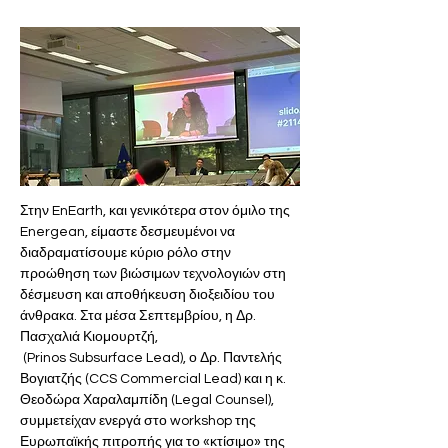
Στην EnEarth, και γενικότερα στον όμιλο της 
Energean, είμαστε δεσμευμένοι να 
διαδραματίσουμε κύριο ρόλο στην 
προώθηση των βιώσιμων τεχνολογιών στη 
δέσμευση και αποθήκευση διοξειδίου του 
άνθρακα. Στα μέσα Σεπτεμβρίου, η Δρ. 
Πασχαλιά Κιομουρτζή,
 (Prinos Subsurface Lead), ο Δρ. Παντελής 
Βογιατζής (CCS Commercial Lead) και η κ. 
Θεοδώρα Χαραλαμπίδη (Legal Counsel), 
συμμετείχαν ενεργά στο workshop της 
Ευρωπαϊκής πιτροπής για το «κτίσιμο» της 