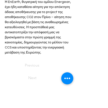
Η EnEarth, θυγατρική του ομίλου Energean, 
έχει ήδη καταθέσει αίτηση για την απόκτηση 
άδειας αποθήκευσης για το project της 
αποθήκευσης CO2 στον Πρίνο – αίτηση που 
θα αξιολογηθεί με βάση τις αναθεωρημένες 
κατευθύνσεις. Η προσπάθειά μας 
αντικατοπτρίζει την απόφασή μας να 
βρισκόμαστε στην πρώτη γραμμή της 
καινοτομίας, δημιουργώντας το μέλλον του 
CCS και υποστηρίζοντας την ενεργειακή 
μετάβαση της Ευρώπης.
Previous
Next
Επικοινωνήσ