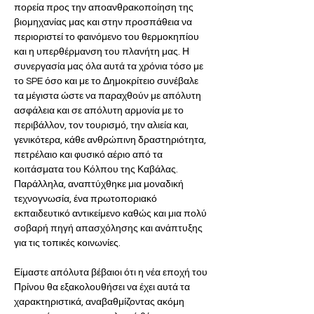
πορεία προς την αποανθρακοποίηση της 
βιομηχανίας μας και στην προσπάθεια να 
περιοριστεί το φαινόμενο του θερμοκηπίου 
και η υπερθέρμανση του πλανήτη μας. Η 
συνεργασία μας όλα αυτά τα χρόνια τόσο με 
το SPE όσο και με το Δημοκρίτειο συνέβαλε 
τα μέγιστα ώστε να παραχθούν με απόλυτη 
ασφάλεια και σε απόλυτη αρμονία με το 
περιβάλλον, τον τουρισμό, την αλιεία και, 
γενικότερα, κάθε ανθρώπινη δραστηριότητα, 
πετρέλαιο και φυσικό αέριο από τα 
κοιτάσματα του Κόλπου της Καβάλας. 
Παράλληλα, αναπτύχθηκε μια μοναδική 
τεχνογνωσία, ένα πρωτοποριακό 
εκπαιδευτικό αντικείμενο καθώς και μια πολύ 
σοβαρή πηγή απασχόλησης και ανάπτυξης 
για τις τοπικές κοινωνίες. 
Είμαστε απόλυτα βέβαιοι ότι η νέα εποχή του 
Πρίνου θα εξακολουθήσει να έχει αυτά τα 
χαρακτηριστικά, αναβαθμίζοντας ακόμη 