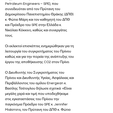
Petroleum Engineers – SPE), που 
συνοδευόταν από τον Πρύτανη του 
Δημοκρίτειου Πανεπιστημίου Θράκης (ΔΠΘ) 
κ. Φώτιο Μάρη και τον καθηγητή του ΔΠΘ 
και Πρόεδρο του SPE στην Ελλάδα κ. 
Νικόλαο Κόκκινo, καθώς και συνεργάτες 
τους. 
Οι εκλεκτοί επισκέπτες ενημερώθηκαν για τη 
λειτουργία του συγκροτήματος του Πρίνου 
καθώς και για την πορεία της ανάπτυξης του 
έργου της αποθήκευσης CO2 στον Πρίνο. 
Ο Διευθυντής του Συγκροτήματος του 
Πρίνου και Διευθυντής Υγείας, Ασφάλειας και 
Περιβάλλοντος του ομίλου Energean κ. 
Βασίλης Τσέτογλου δήλωσε σχετικά: «Είναι 
μεγάλη χαρά και τιμή που υποδεχθήκαμε 
στις εγκαταστάσεις του Πρίνου την 
παγκόσμια Πρόεδρο του SPE κ. Jennifer 
Miskimins, τον Πρύτανη του ΔΠΘ κ. Φώτιο 