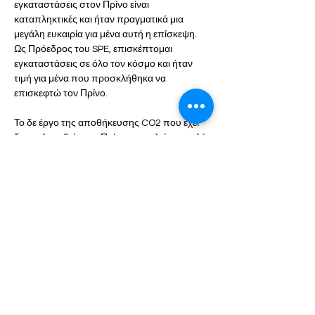
εγκαταστάσεις στον Πρίνο είναι 
καταπληκτικές και ήταν πραγματικά μια 
μεγάλη ευκαιρία για μένα αυτή η επίσκεψη. 
Ως Πρόεδρος του SPE, επισκέπτομαι 
εγκαταστάσεις σε όλο τον κόσμο και ήταν 
τιμή για μένα που προσκλήθηκα να 
επισκεφτώ τον Πρίνο. 
Το δε έργο της αποθήκευσης CO2 που έχει 
δρομολογηθεί στον Πρίνο αποτελεί μια πολύ 
συνήθη τεχνική που εφαρμόζεται σε όλο τον 
κόσμο, συμβάλλει στην μείωση των 
εκπομπών άνθρακα και στον έλεγχο των 
συνεπειών της κλιματικής αλλαγής και 
βλέπω εδώ μια εξαιρετική ευκαιρία να 
χρησιμοποιηθεί μια εγκατάσταση που είναι η 
πλέον κατάλληλη για αυτόν τον σκοπό. 
Υπάρχει ένα αδιαπέρατο πέτρωμα στην 
κορυφή του αποθηκευτικού χώρου που είναι 
πολύ συμπαγές από γεωμηχανικής πλευράς 
και δεν εγείρoνται ζητήματα ασφαλείας». Η 