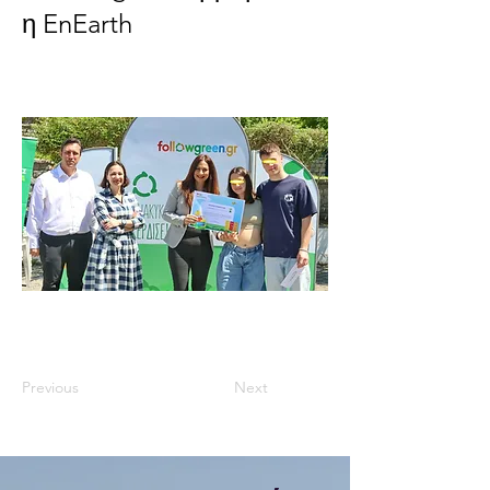
η EnEarth
Previous
Next