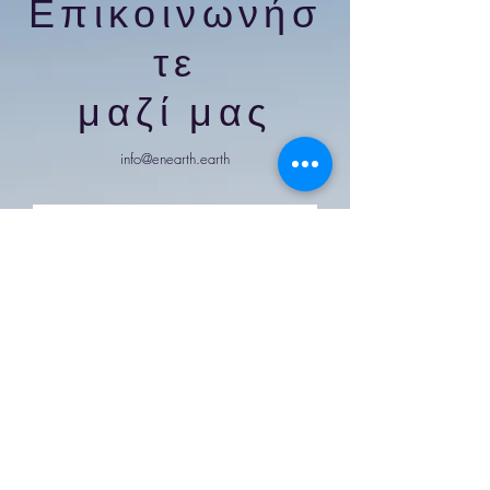
Επικοινωνήσ
τε
μαζί μας
info@enearth.earth