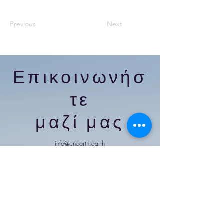
Previous
Next
Επικοινωνήσ
τε
μαζί μας
info@enearth.earth